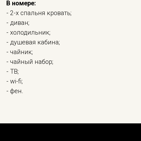
В номере:
- 2-х спальня кровать;
- диван;
- холодильник;
- душевая кабина;
- чайник;
- чайный набор;
- ТВ;
- wi-fi;
- фен.